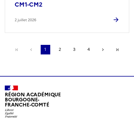
CM1-CM2
2 juillet 2026
Première page
Page précédente
1
2
3
4
Page suivant
Derni
RÉGION ACADÉMIQUE
BOURGOGNE-
FRANCHE-COMTÉ