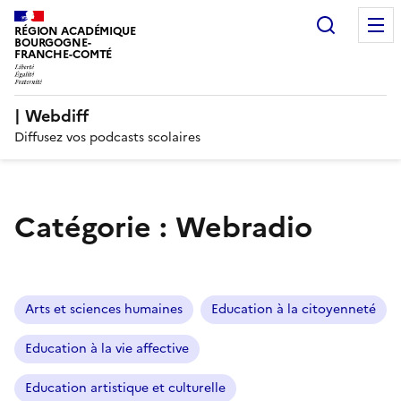
Recherc
RÉGION ACADÉMIQUE
BOURGOGNE-
FRANCHE-COMTÉ
| Webdiff
Diffusez vos podcasts scolaires
Catégorie :
Webradio
Arts et sciences humaines
Education à la citoyenneté
Education à la vie affective
Education artistique et culturelle