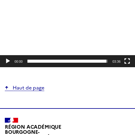
vidéo
00:00
03:36
Haut de page
RÉGION ACADÉMIQUE
BOURGOGNE-