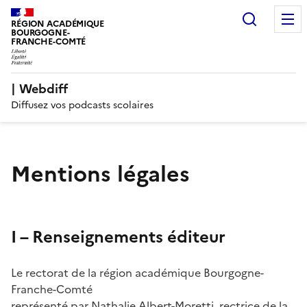
Recherc
RÉGION ACADÉMIQUE
BOURGOGNE-
FRANCHE-COMTÉ
| Webdiff
Diffusez vos podcasts scolaires
Mentions légales
I – Renseignements éditeur
Le rectorat de la région académique Bourgogne-
Franche-Comté
représenté par Nathalie Albert-Moretti, rectrice de la