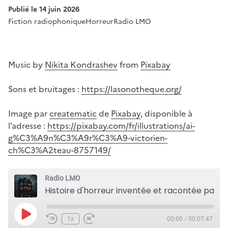
Publié le
14 juin 2026
Fiction radiophonique
Horreur
Radio LMO
Music by
Nikita Kondrashev
from
Pixabay
Sons et bruitages :
https://lasonotheque.org/
Image par
creatematic
de
Pixabay
, disponible à
l’adresse :
https://pixabay.com/fr/illustrations/ai-
g%C3%A9n%C3%A9r%C3%A9-victorien-
ch%C3%A2teau-8757149/
Radio LMO
Histoire d'horreur inventée et racontée par Amine
Play
1x
00:00
/
00:07:47
Episode