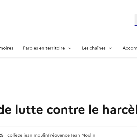
R
moires
Paroles en territoire
Les chaînes
Accom
de lutte contre le harc
25
collège jean moulin
Fréquence Jean Moulin