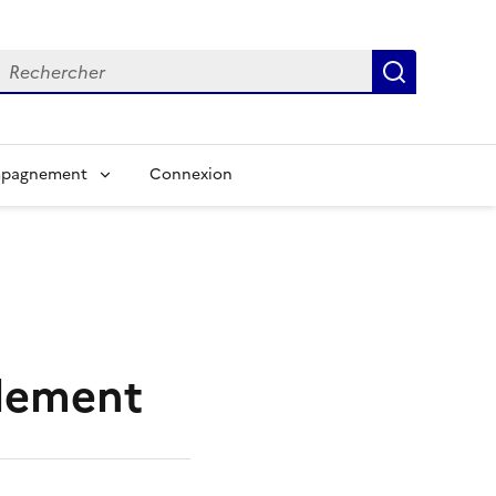
echercher
Recherch
pagnement
Connexion
èlement