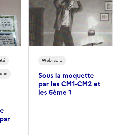
eté
Webradio
ique
Sous la moquette
par les CM1-CM2 et
les 6ème 1
le
par