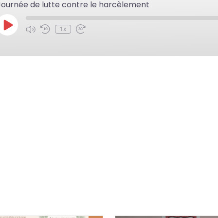
Journée de lutte contre le harcèlement
Play
1x
Episode